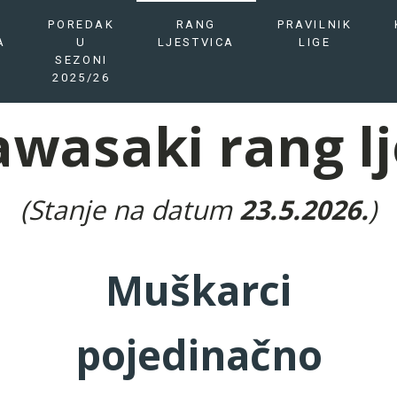
POREDAK
RANG
PRAVILNIK
A
U
LJESTVICA
LIGE
SEZONI
2025/26
wasaki rang lj
(Stanje na datum
23.5.2026.
)
Muškarci
pojedinačno