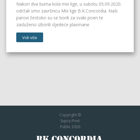
Nakon dva burna kola mix lige, u subotu 05.09.2020.
održali smo završnicu Mix lige B.K.Concordia. Naši
parovi žestoko su se borili za svaki poen te
zasluženo izborili sljedeće plasmane
Vidi više
Copyright ©
Supra Print
Public 2026