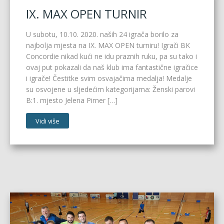
IX. MAX OPEN TURNIR
U subotu, 10.10. 2020. naših 24 igrača borilo za
najbolja mjesta na IX. MAX OPEN turniru! Igrači BK
Concordie nikad kući ne idu praznih ruku, pa su tako i
ovaj put pokazali da naš klub ima fantastične igračice
i igrače! Čestitke svim osvajačima medalja! Medalje
su osvojene u sljedećim kategorijama: Ženski parovi
B:1. mjesto Jelena Pirner […]
Vidi više