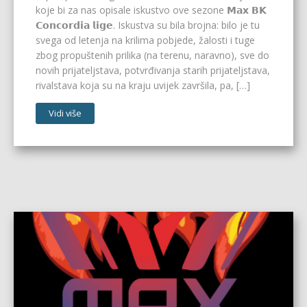
koje bi za nas opisale iskustvo ove sezone 𝗠𝗮𝘅 𝗕𝗞
𝗖𝗼𝗻𝗰𝗼𝗿𝗱𝗶𝗮 𝗹𝗶𝗴𝗲. Iskustva su bila brojna: bilo je tu
svega od letenja na krilima pobjede, žalosti i tuge
zbog propuštenih prilika (na terenu, naravno), sve do
novih prijateljstava, potvrđivanja starih prijateljstava,
rivalstava koja su na kraju uvijek završila, pa, […]
Vidi više