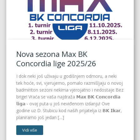
Nova sezona Max BK
Concordia lige 2025/26
I dok neki još uživaju u godišnjem odmoru, a neki
tek hoće, svi, vjerujemo, pomalo razmišljaju o novoj
badminton sezoni nekima vjerojatno i nedostaje Bez
brige! Vraća se vaša najdraža 𝗠𝗮𝘅 𝗕𝗞 𝗖𝗼𝗻𝗰𝗼𝗿𝗱𝗶𝗮
𝗹𝗶𝗴𝗮 - ovaj puta u još neviđenom izdanju! Ove
godine uz D. Stubicu kod naših prijatelja iz 𝗕𝗞 𝗜𝗸𝗮𝗿,
planiramo još jedan […]
Vidi više